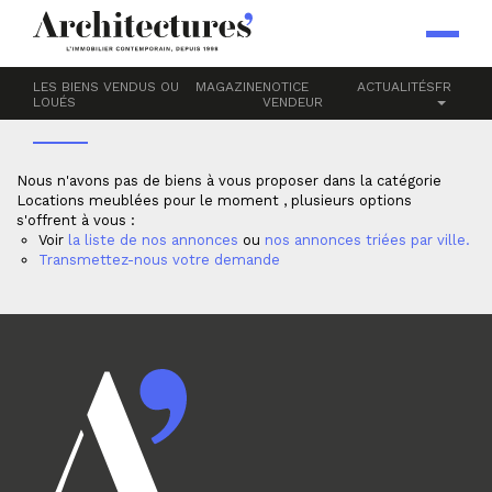
Accueil
LOCATIONS MEUBLÉES
LES BIENS VENDUS OU
MAGAZINE
NOTICE
ACTUALITÉS
FR
LOUÉS
VENDEUR
Nous n'avons pas de biens à vous proposer dans la catégorie
Locations meublées pour le moment , plusieurs options
s'offrent à vous :
Voir
la liste de nos annonces
ou
nos annonces triées par ville.
Transmettez-nous votre demande