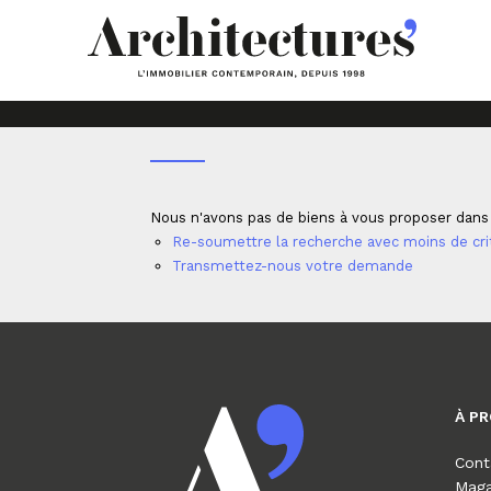
Accueil
Locations saisonnières
MAISONS IND
Nous n'avons pas de biens à vous proposer dans l
Re-soumettre la recherche avec moins de cri
Transmettez-nous votre demande
À P
Cont
Maga