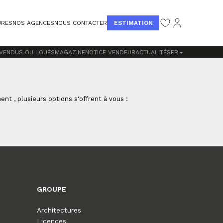
ESTIMATION
URES
NOS AGENCES
NOUS CONTACTER
 VENDUS OU LOUÉS
MAGAZINE
NOTICE VENDEUR
ACTUALITÉS
FR
t , plusieurs options s'offrent à vous :
GROUPE
Architectures
Licences