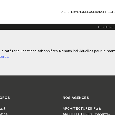
ACHETER
VENDRE
LOUER
ARCHITECT
IVIDUELLES
LES BIENS
a catégorie Locations saisonnières Maisons individuelles pour le momen
tères.
ROPOS
NOS AGENCES
act
ARCHITECTURES Paris
zine
ARCHITECTURES Charente-