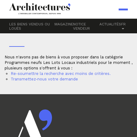
Accueil
Programmes neufs
Les Lots
LOCAUX INDUSTRIELS
LES BIENS VENDUS OU
MAGAZINE
NOTICE
ACTUALITÉS
FR
LOUÉS
VENDEUR
Nous n'avons pas de biens à vous proposer dans la catégorie
Programmes neufs Les Lots Locaux industriels pour le moment ,
plusieurs options s'offrent à vous :
Re-soumettre la recherche avec moins de critères.
Transmettez-nous votre demande