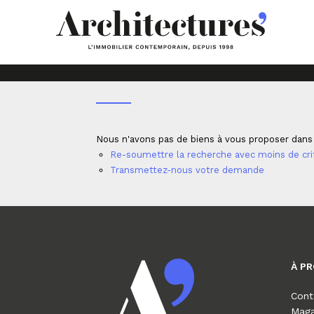
Accueil
Programmes neufs
Les Lots
LOCAU
Nous n'avons pas de biens à vous proposer dans
Re-soumettre la recherche avec moins de cri
Transmettez-nous votre demande
À P
Cont
Maga