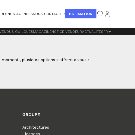
ESTIMATION
URES
NOS AGENCES
NOUS CONTACTER
 VENDUS OU LOUÉS
MAGAZINE
NOTICE VENDEUR
ACTUALITÉS
FR
moment , plusieurs options s'offrent à vous :
GROUPE
Architectures
Licences