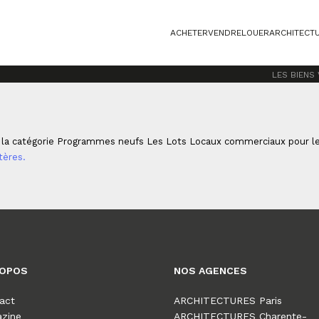
ACHETER
VENDRE
LOUER
ARCHITECT
X COMMERCIAUX
LES BIENS
 la catégorie Programmes neufs Les Lots Locaux commerciaux pour le 
tères.
ROPOS
NOS AGENCES
act
ARCHITECTURES Paris
zine
ARCHITECTURES Charente-