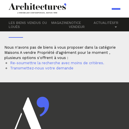
Accueil
Maisons
A vendre
PROPRIÉTÉ D'AGRÉMENT
LES BIENS VENDUS OU
MAGAZINE
NOTICE
ACTUALITÉS
FR
LOUÉS
VENDEUR
Nous n'avons pas de biens à vous proposer dans la catégorie
Maisons A vendre Propriété d'agrément pour le moment ,
plusieurs options s'offrent à vous :
Re-soumettre la recherche avec moins de critères.
Transmettez-nous votre demande