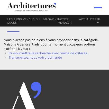
Accueil
Maisons
A vendre
RIADS
LES BIENS VENDUS OU
MAGAZINE
NOTICE
ACTUALITÉS
FR
LOUÉS
VENDEUR
Nous n'avons pas de biens à vous proposer dans la catégorie
Maisons A vendre Riads pour le moment , plusieurs options
s'offrent à vous :
Re-soumettre la recherche avec moins de critères.
Transmettez-nous votre demande