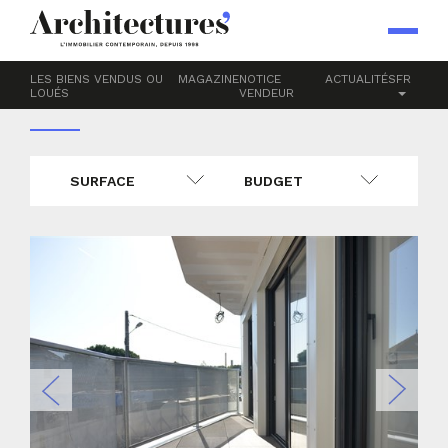
Accueil
Appartements
A louer
4 PIÈCES
LES BIENS VENDUS OU
MAGAZINE
NOTICE
ACTUALITÉS
FR
LOUÉS
VENDEUR
SURFACE
BUDGET