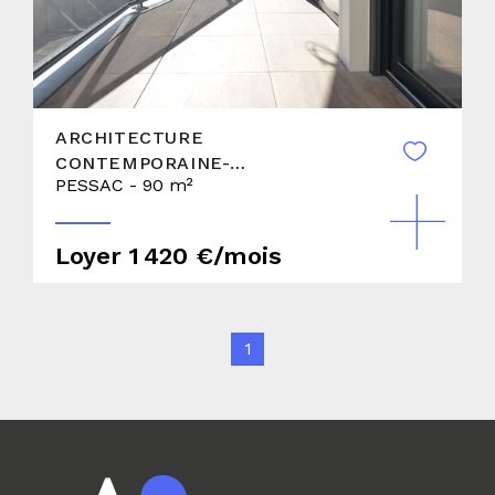
ARCHITECTURE
CONTEMPORAINE-
PESSAC - 90 m²
APPARTEMENT EN LOCATION
MEUBLÉE AVEC TERRASSE
Loyer 1 420 €/mois
1