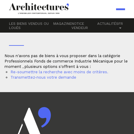
Accueil
Professionnels
Fonds de commerce
Industrie
MÉCANIQUE
LES BIENS VENDUS OU
MAGAZINE
NOTICE
ACTUALITÉS
FR
LOUÉS
VENDEUR
Nous n'avons pas de biens à vous proposer dans la catégorie
Professionnels Fonds de commerce Industrie Mécanique pour le
moment , plusieurs options s'offrent à vous :
Re-soumettre la recherche avec moins de critères.
Transmettez-nous votre demande