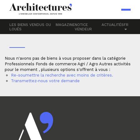
Accueil
Professionnels
Fonds de commerce
Agri / Agro
AUTRES ACTIVITÉS
LES BIENS VENDUS OU
MAGAZINE
NOTICE
ACTUALITÉS
FR
LOUÉS
VENDEUR
Nous n'avons pas de biens à vous proposer dans la catégorie
Professionnels Fonds de commerce Agri / Agro Autres activités
pour le moment , plusieurs options s'offrent à vous :
Re-soumettre la recherche avec moins de critères.
Transmettez-nous votre demande