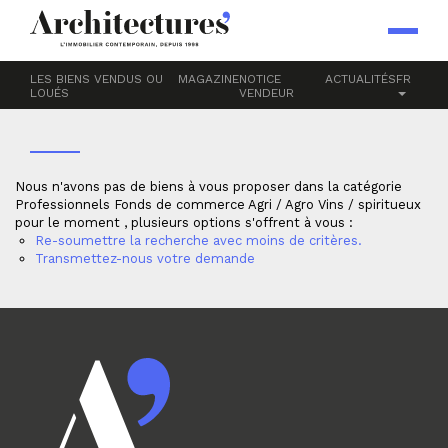
Accueil
Professionnels
Fonds de commerce
Agri / Agro
VINS / SPIRITUEUX
LES BIENS VENDUS OU
MAGAZINE
NOTICE
ACTUALITÉS
FR
LOUÉS
VENDEUR
Nous n'avons pas de biens à vous proposer dans la catégorie
Professionnels Fonds de commerce Agri / Agro Vins / spiritueux
pour le moment , plusieurs options s'offrent à vous :
Re-soumettre la recherche avec moins de critères.
Transmettez-nous votre demande