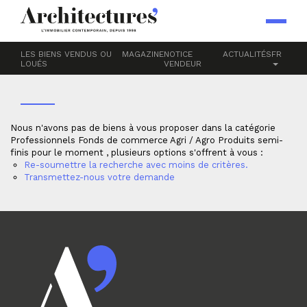
Accueil
Professionnels
Fonds de commerce
Agri / Agro
PRODUITS SEMI-FINIS
LES BIENS VENDUS OU
MAGAZINE
NOTICE
ACTUALITÉS
FR
LOUÉS
VENDEUR
Nous n'avons pas de biens à vous proposer dans la catégorie
Professionnels Fonds de commerce Agri / Agro Produits semi-
finis pour le moment , plusieurs options s'offrent à vous :
Re-soumettre la recherche avec moins de critères.
Transmettez-nous votre demande