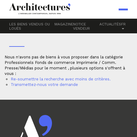
Accueil
Professionnels
Fonds de commerce
Imprimerie / Comm.
PRESSE/MÉDIAS
LES BIENS VENDUS OU
MAGAZINE
NOTICE
ACTUALITÉS
FR
LOUÉS
VENDEUR
Nous n'avons pas de biens à vous proposer dans la catégorie
Professionnels Fonds de commerce Imprimerie / Comm.
Presse/Médias pour le moment , plusieurs options s'offrent à
vous :
Re-soumettre la recherche avec moins de critères.
Transmettez-nous votre demande