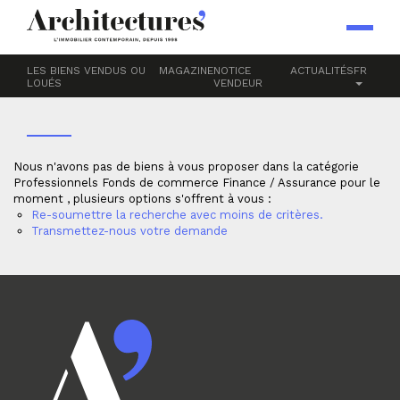
Accueil
Professionnels
Fonds de commerce
FINANCE / ASSURANCE
LES BIENS VENDUS OU
MAGAZINE
NOTICE
ACTUALITÉS
FR
LOUÉS
VENDEUR
Nous n'avons pas de biens à vous proposer dans la catégorie
Professionnels Fonds de commerce Finance / Assurance pour le
moment , plusieurs options s'offrent à vous :
Re-soumettre la recherche avec moins de critères.
Transmettez-nous votre demande