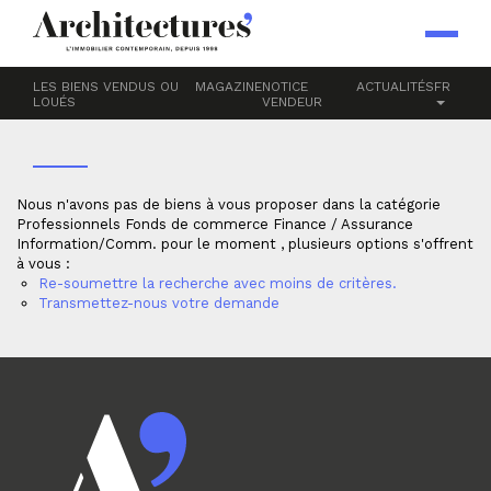
Accueil
Professionnels
Fonds de commerce
Finance / Assurance
INFORMATION/COMM.
LES BIENS VENDUS OU
MAGAZINE
NOTICE
ACTUALITÉS
FR
LOUÉS
VENDEUR
Nous n'avons pas de biens à vous proposer dans la catégorie
Professionnels Fonds de commerce Finance / Assurance
Information/Comm. pour le moment , plusieurs options s'offrent
à vous :
Re-soumettre la recherche avec moins de critères.
Transmettez-nous votre demande