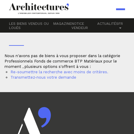
Accueil
Professionnels
Fonds de commerce
BTP
MATÉRIAUX
LES BIENS VENDUS OU
MAGAZINE
NOTICE
ACTUALITÉS
FR
LOUÉS
VENDEUR
Nous n'avons pas de biens à vous proposer dans la catégorie
Professionnels Fonds de commerce BTP Matériaux pour le
moment , plusieurs options s'offrent à vous :
Re-soumettre la recherche avec moins de critères.
Transmettez-nous votre demande