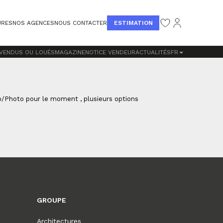
ESTIMATION
URES
NOS AGENCES
NOUS CONTACTER
 VENDUS OU LOUÉS
MAGAZINE
NOTICE VENDEUR
ACTUALITÉS
FR
o/Photo pour le moment , plusieurs options
GROUPE
Architectures