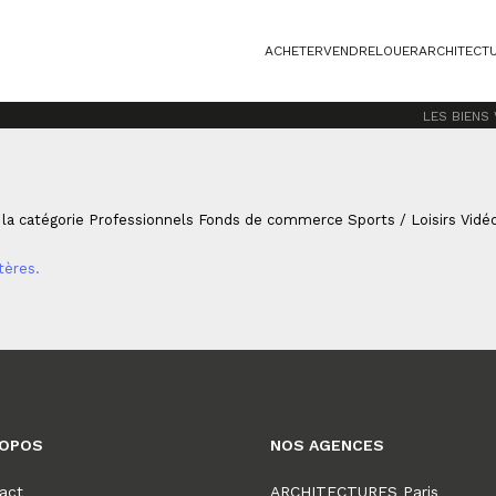
ACHETER
VENDRE
LOUER
ARCHITECT
Sports / Loisirs
VIDÉO/PHOTO
LES BIENS
 la catégorie Professionnels Fonds de commerce Sports / Loisirs Vidé
tères.
ROPOS
NOS AGENCES
act
ARCHITECTURES Paris