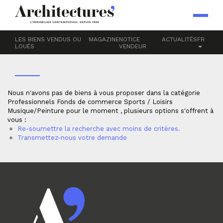
Accueil
Professionnels
Fonds de commerce
Sports / Loisirs
MUSIQUE/PEINTURE
LES BIENS VENDUS OU
MAGAZINE
NOTICE
ACTUALITÉS
FR
LOUÉS
VENDEUR
Nous n'avons pas de biens à vous proposer dans la catégorie
Professionnels Fonds de commerce Sports / Loisirs
Musique/Peinture pour le moment , plusieurs options s'offrent à
vous :
Re-soumettre la recherche avec moins de critères.
Transmettez-nous votre demande