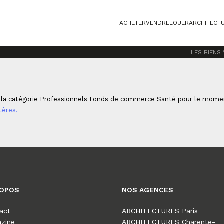
ACHETER
VENDRE
LOUER
ARCHITECT
SANTÉ
LES BIENS
la catégorie Professionnels Fonds de commerce Santé pour le moment 
tères.
ROPOS
NOS AGENCES
act
ARCHITECTURES Paris
zine
ARCHITECTURES Charente-