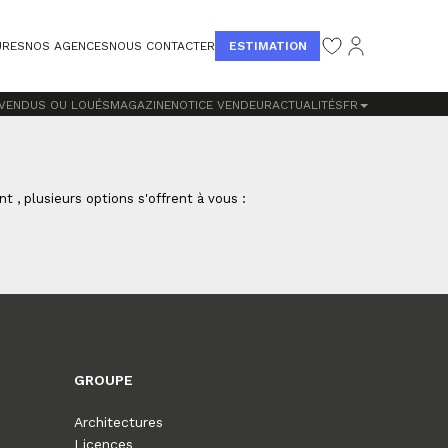
ESTIMATION
URES
NOS AGENCES
NOUS CONTACTER
 VENDUS OU LOUÉS
MAGAZINE
NOTICE VENDEUR
ACTUALITÉS
FR
, plusieurs options s'offrent à vous :
GROUPE
Architectures
Licences