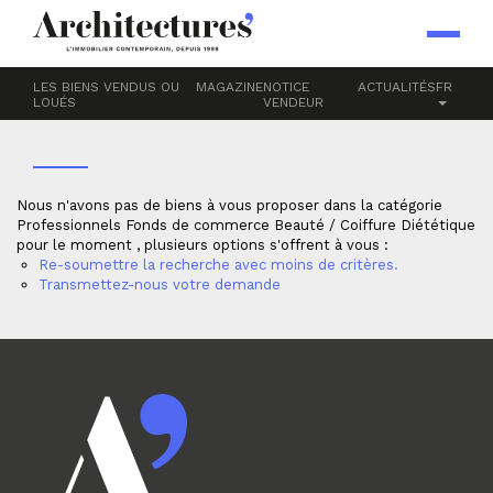
Accueil
Professionnels
Fonds de commerce
Beauté / Coiffure
DIÉTÉTIQUE
LES BIENS VENDUS OU
MAGAZINE
NOTICE
ACTUALITÉS
FR
LOUÉS
VENDEUR
Nous n'avons pas de biens à vous proposer dans la catégorie
Professionnels Fonds de commerce Beauté / Coiffure Diététique
pour le moment , plusieurs options s'offrent à vous :
Re-soumettre la recherche avec moins de critères.
Transmettez-nous votre demande