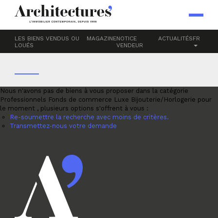
Accueil
Professionnels
Fonds de commerce
Luxe
BIJOUTERIE/HORLOGERIE
LES BIENS VENDUS OU
MAGAZINE
NOTICE
ACTUALITÉS
FR
LOUÉS
VENDEUR
Nous n'avons pas de biens à vous proposer dans la catégorie
Professionnels Fonds de commerce Luxe Bijouterie/Horlogerie pour
le moment , plusieurs options s'offrent à vous :
Re-soumettre la recherche avec moins de critères.
Transmettez-nous votre demande