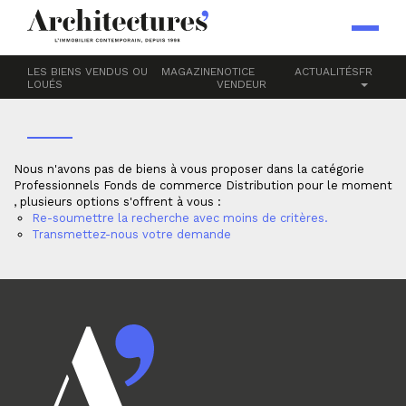
Accueil
Professionnels
Fonds de commerce
DISTRIBUTION
LES BIENS VENDUS OU
MAGAZINE
NOTICE
ACTUALITÉS
FR
LOUÉS
VENDEUR
Nous n'avons pas de biens à vous proposer dans la catégorie
Professionnels Fonds de commerce Distribution pour le moment
, plusieurs options s'offrent à vous :
Re-soumettre la recherche avec moins de critères.
Transmettez-nous votre demande