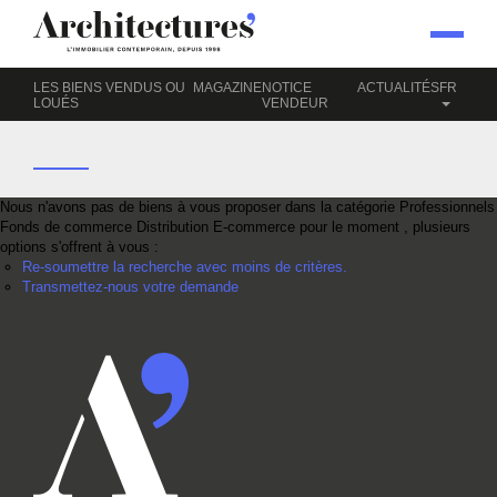
Accueil
Professionnels
Fonds de commerce
Distribution
E-COMMERCE
LES BIENS VENDUS OU
MAGAZINE
NOTICE
ACTUALITÉS
FR
LOUÉS
VENDEUR
Nous n'avons pas de biens à vous proposer dans la catégorie Professionnels
Fonds de commerce Distribution E-commerce pour le moment , plusieurs
options s'offrent à vous :
Re-soumettre la recherche avec moins de critères.
Transmettez-nous votre demande