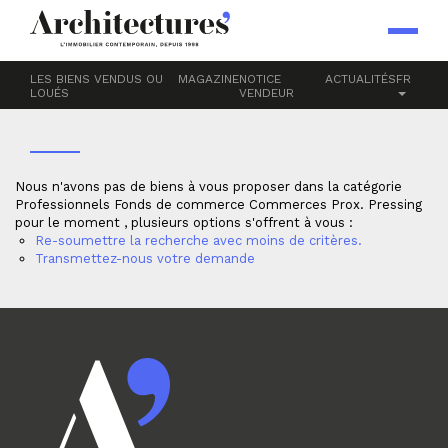
Accueil
Professionnels
Fonds de commerce
Commerces Prox.
PRESSING
LES BIENS VENDUS OU
MAGAZINE
NOTICE
ACTUALITÉS
FR
LOUÉS
VENDEUR
Nous n'avons pas de biens à vous proposer dans la catégorie
Professionnels Fonds de commerce Commerces Prox. Pressing
pour le moment , plusieurs options s'offrent à vous :
Re-soumettre la recherche avec moins de critères.
Transmettez-nous votre demande