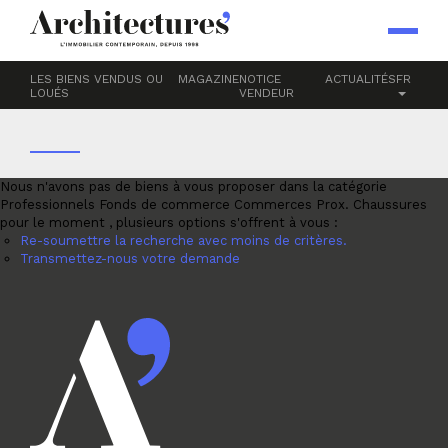
Accueil
Professionnels
Fonds de commerce
Commerces Prox.
CHAUSSURES
LES BIENS VENDUS OU
MAGAZINE
NOTICE
ACTUALITÉS
FR
LOUÉS
VENDEUR
Nous n'avons pas de biens à vous proposer dans la catégorie
Professionnels Fonds de commerce Commerces Prox. Chaussures
pour le moment , plusieurs options s'offrent à vous :
Re-soumettre la recherche avec moins de critères.
Transmettez-nous votre demande