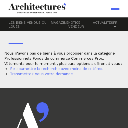
Accueil
Professionnels
Fonds de commerce
Commerces Prox.
VÊTEMENTS
LES BIENS VENDUS OU
MAGAZINE
NOTICE
ACTUALITÉS
FR
LOUÉS
VENDEUR
Nous n'avons pas de biens à vous proposer dans la catégorie
Professionnels Fonds de commerce Commerces Prox.
Vêtements pour le moment , plusieurs options s'offrent à vous :
Re-soumettre la recherche avec moins de critères.
Transmettez-nous votre demande