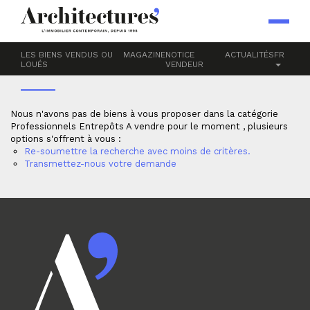
Accueil
Professionnels
Entrepôts
A VENDRE
LES BIENS VENDUS OU
MAGAZINE
NOTICE
ACTUALITÉS
FR
LOUÉS
VENDEUR
Nous n'avons pas de biens à vous proposer dans la catégorie
Professionnels Entrepôts A vendre pour le moment , plusieurs
options s'offrent à vous :
Re-soumettre la recherche avec moins de critères.
Transmettez-nous votre demande