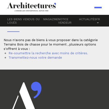
Accueil
Terrains
BOIS DE CHASSE
LES BIENS VENDUS OU
MAGAZINE
NOTICE
ACTUALITÉS
FR
LOUÉS
VENDEUR
Nous n'avons pas de biens à vous proposer dans la catégorie
Terrains Bois de chasse pour le moment , plusieurs options
s'offrent à vous :
Re-soumettre la recherche avec moins de critères.
Transmettez-nous votre demande