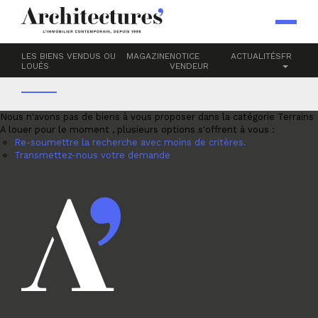
Accueil
Terrains
A LOUER
LES BIENS VENDUS OU
MAGAZINE
NOTICE
ACTUALITÉS
FR
LOUÉS
VENDEUR
Nous n'avons pas de biens à vous proposer dans la catégorie Terrains
A louer pour le moment , plusieurs options s'offrent à vous :
Re-soumettre la recherche avec moins de critères.
Transmettez-nous votre demande