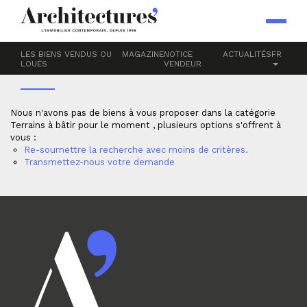
Accueil
Terrains
À BÂTIR
LES BIENS VENDUS OU
MAGAZINE
NOTICE
ACTUALITÉS
FR
LOUÉS
VENDEUR
Nous n'avons pas de biens à vous proposer dans la catégorie
Terrains à bâtir pour le moment , plusieurs options s'offrent à
vous :
Re-soumettre la recherche avec moins de critères.
Transmettez-nous votre demande