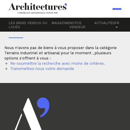
Accueil
Terrains
INDUSTRIEL ET ARTISANAL
LES BIENS VENDUS OU
MAGAZINE
NOTICE
ACTUALITÉS
FR
LOUÉS
VENDEUR
Nous n'avons pas de biens à vous proposer dans la catégorie
Terrains industriel et artisanal pour le moment , plusieurs
options s'offrent à vous :
Re-soumettre la recherche avec moins de critères.
Transmettez-nous votre demande