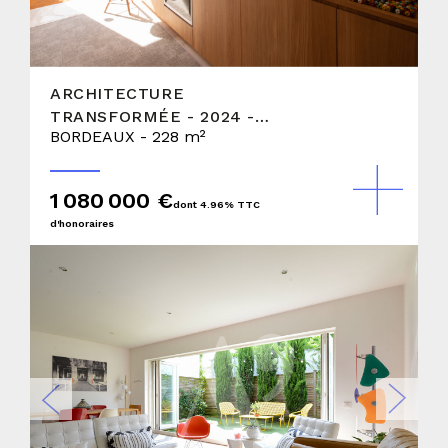
ARCHITECTURE
TRANSFORMÉE - 2024 -
BORDEAUX - 228 m²
MAISON AVEC JARDIN ET
DÉPENDANCE
1 080 000 €
dont 4.96% TTC
d'honoraires