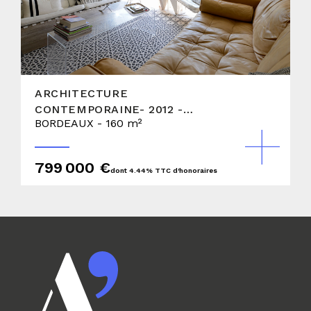
ARCHITECTURE
CONTEMPORAINE- 2012 -
BORDEAUX - 160 m²
MAISON DE VILLE AVEC
TERRASSE ET GARAGE
799 000 €
dont 4.44% TTC d'honoraires