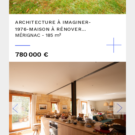
ARCHITECTURE À IMAGINER-
1976-MAISON À RÉNOVER
MÉRIGNAC - 185 m²
ENTIÈREMENT AVEC
APPARTEMENT INDÉPENDANT
780 000 €