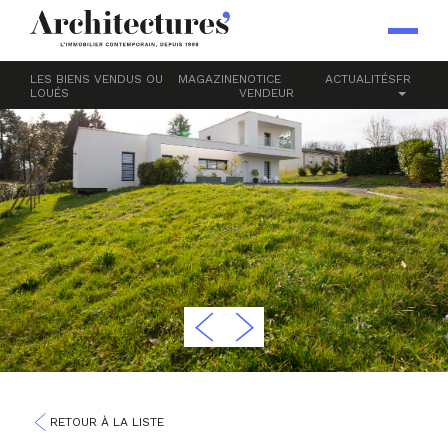
LES BIENS VENDUS OU
MAGAZINE
NOTICE
ACTUALITÉS
FR
LOUÉS
VENDEUR
RETOUR À LA LISTE