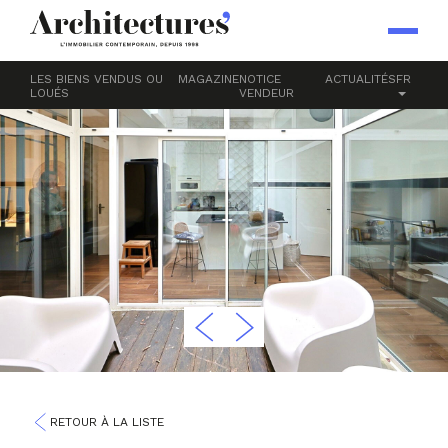
LES BIENS VENDUS OU
MAGAZINE
NOTICE
ACTUALITÉS
FR
LOUÉS
VENDEUR
RETOUR À LA LISTE