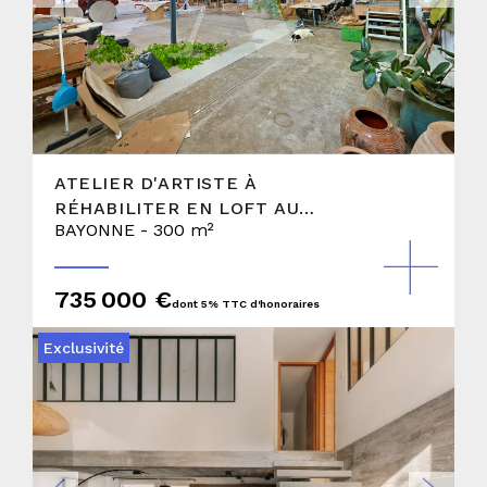
ATELIER D'ARTISTE À
RÉHABILITER EN LOFT AU
BAYONNE - 300 m²
COEUR DES ARÈNES
735 000 €
dont 5% TTC d'honoraires
Exclusivité