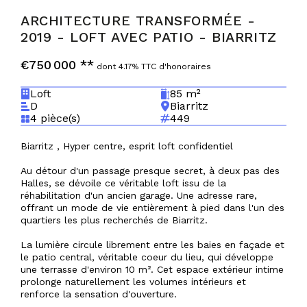
ARCHITECTURE TRANSFORMÉE -
2019 - LOFT AVEC PATIO
-
BIARRITZ
€750 000
**
dont 4.17% TTC d'honoraires
Loft
85 m²
D
Biarritz
4 pièce(s)
449
Biarritz , Hyper centre, esprit loft confidentiel
Au détour d'un passage presque secret, à deux pas des
Halles, se dévoile ce véritable loft issu de la
réhabilitation d'un ancien garage. Une adresse rare,
offrant un mode de vie entièrement à pied dans l'un des
quartiers les plus recherchés de Biarritz.
La lumière circule librement entre les baies en façade et
le patio central, véritable coeur du lieu, qui développe
une terrasse d'environ 10 m². Cet espace extérieur intime
prolonge naturellement les volumes intérieurs et
renforce la sensation d'ouverture.