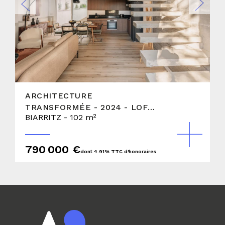
ARCHITECTURE
TRANSFORMÉE - 2024 - LOFT
BIARRITZ - 102 m²
AVEC TERRASSE
790 000 €
dont 4.91% TTC d'honoraires