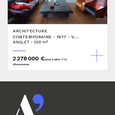
ARCHITECTURE
CONTEMPORAINE - 1977 - V.A
ANGLET - 209 m²
SIGALIN
2 278 000 €
dont 4.98% TTC
d'honoraires