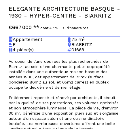
ELEGANTE ARCHITECTURE BASQUE -
1930 - HYPER-CENTRE
-
BIARRITZ
€667 000
**
dont 4.71% TTC d'honoraires
Appartement
75 m²
E
BIARRITZ
4 pièce(s)
01668
Au coeur de l'une des rues les plus recherchées de
Biarritz, au sein d'une charmante petite copropriété
installée dans une authentique maison basque des
années 1930, cet appartement de 75m2 (surface
pondérée: 86m2 au sol, et 65m2 carrez) en duplex
occupe le deuxième et dernier étage.
Entièrement repensé et rénové par architecte, il séduit
par la qualité de ses prestations, ses volumes optimisés
et son atmosphère lumineuse. La pièce de vie, d'environ
30 m², bénéficie d'une exposition plein sud et s'organise
autour d'un espace salon et une cuisine dinatoire
équipée. Les nombreuses ouvertures offrent une belle
lumière naturelle tout au long de la journée.