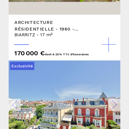
ARCHITECTURE
RÉSIDENTIELLE - 1960 -
BIARRITZ - 17 m²
STUDIO AVEC VUE OCÉAN -
SOUS OFFRE
170 000 €
dont 6.25% TTC d'honoraires
Exclusivité