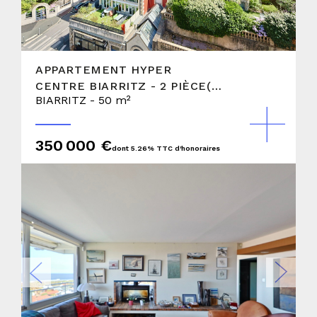
APPARTEMENT HYPER
CENTRE BIARRITZ - 2 PIÈCE(S)
BIARRITZ - 50 m²
50 M2
350 000 €
dont 5.26% TTC d'honoraires