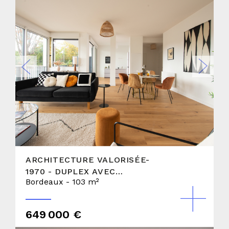
ARCHITECTURE VALORISÉE-
1970 - DUPLEX AVEC
Bordeaux - 103 m²
TERRASSE, JARDIN ET
PARKING
649 000 €