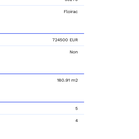
Floirac
724500 EUR
Non
180.91 m2
5
4