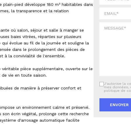
e plain-pied développe 180 m² habitables dans
lumes, la transparence et la relation
sante où salon, séjour et salle à manger se
s baies vitrées, réparties sur plusieurs
qui évolue au fil de la journée et souligne la
 pensée dans le prolongement des pièces de
et à la convivialité de l'ensemble.
e véritable pièce supplémentaire, ouverte sur le
 de vie en toute saison.
J'autorise la c
mes données, 
ribuées de manière à préserver confort et
politique de co
ENVOYER
, compose un environnement calme et préservé.
s son écrin végétal, prolonge cette recherche
 système d'arrosage automatique facilite