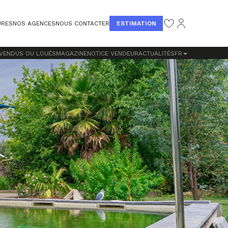
ESTIMATION
URES
NOS AGENCES
NOUS CONTACTER
 VENDUS OU LOUÉS
MAGAZINE
NOTICE VENDEUR
ACTUALITÉS
FR