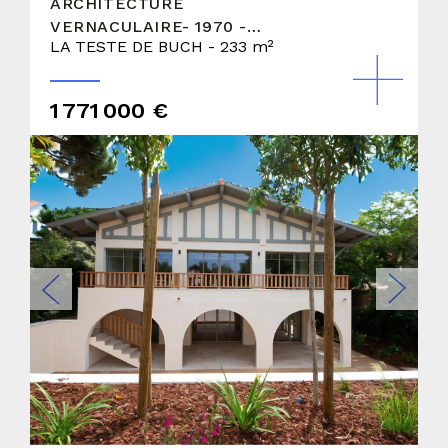
ARCHITECTURE
VERNACULAIRE- 1970 -
LA TESTE DE BUCH - 233 m²
MAISON LANDAISE AVEC
GARAGE
1 771 000 €