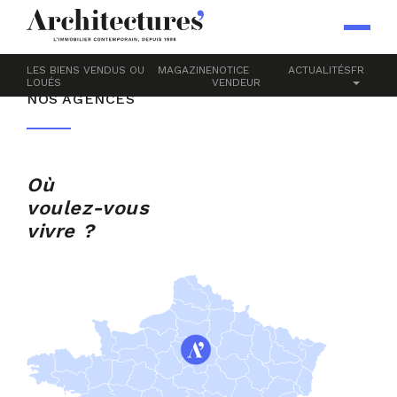
Accueil
NOS AGENCES
LES BIENS VENDUS OU
MAGAZINE
NOTICE
ACTUALITÉS
FR
LOUÉS
VENDEUR
NOS AGENCES
Où
voulez-vous
vivre ?